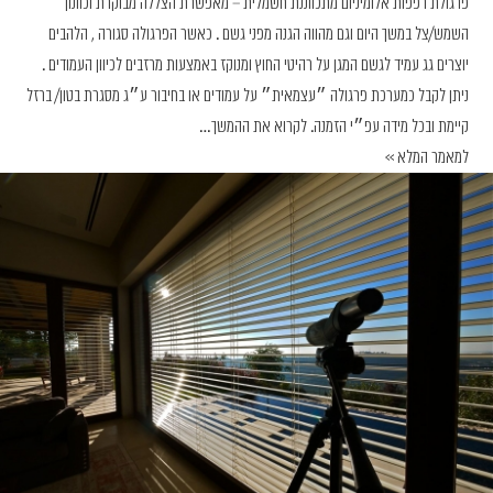
פרגולת רפפות אלומיניום מתכווננת חשמלית – מאפשרת הצללה מבוקרת וכוונון
השמש/צל במשך היום וגם מהווה הגנה מפני גשם . כאשר הפרגולה סגורה , הלהבים
יוצרים גג עמיד לגשם המגן על רהיטי החוץ ומנוקז באמצעות מרזבים לכיוון העמודים .
ניתן לקבל כמערכת פרגולה ״עצמאית״ על עמודים או בחיבור ע״ג מסגרת בטון/ ברזל
קיימת ובכל מידה עפ״י הזמנה.
לקרוא את ההמשך…
למאמר המלא >>