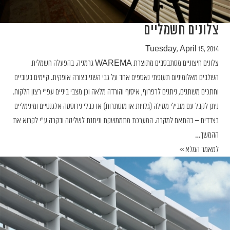
צלונים חשמליים
Tuesday, April 15, 2014
צלונים חיצוניים מסתבסבים מתוצרת WAREMA גרמניה. בהפעלה חשמלית
השלבים מאלומיניום תעופתי נאספים אחד על גבי השני בצורה אופקית. קיימים בעוביים
וחתכים משתנים, ניתנים לרפרוף, איסוף והורדה מלאה וכן מצבי ביניים עפ"י רצון הלקוח.
ניתן לקבל עם מובילי מסילה (גלויות או מוסתרות) או כבלי נירוסטה אלגנטיים ומינימליים
בצדדים − בהתאם למקרה. המערכת מתממשקת וניתנת לשליטה ובקרה ע"י
לקרוא את
ההמשך…
למאמר המלא >>