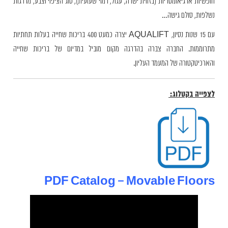
חופשיות או גיאומטריות (בזווית ישרה, עגול, דמוי שעועית), סוג הציפוי וצבע, מדרגות
נשלפות, סולם גישה…
עם 15 שנות נסיון, AQUALIFT יצרה כמעט 400 בריכות שחייה בעלות תחתיות
מתרוממות. החברה צברה בהדרגה מקום מוביל במדיום של בריכות שחייה
והארכיטקטורה של המעמד העליון.
לצפייה בקטלוג:
PDF Catalog – Movable Floors