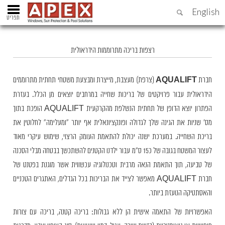
English
תפריט
רצפות בריכה מתרוממות הידראולית
AQUALIFT
חברת
(צרפת) מעצבת, מייצרת ומבצעת משטחי תחתית מתרוממים
הידראולית עבור פרויקטים של בריכות שחייה במרחבים יוצאים מן הכלל. בעזרת
הפתרון יוצא הדופן של תחתית הנשלפת מהקרקעית AQUALIFT הופכת בתוך
מס' שניות את הגינה שלך לגדולה ופונקציונאלית אף יותר "ומעלימה" לחלוטין את
בריכת השחייה. במערכת ישנה יכולת להתאמת העומק הרצוי, שימוש עיקרי מאוד
לעצור המשטח בגובה של כ15 ס"מ עבור ילדנו הקטנים להשתכשך בבטחה מבלי הסכנה
של טביעה, תוך התאמת הנאה מרבית וטכנולוגיה עכשווית אשר מוגנת בפטנט של
חברת AQUALIFT מאפשר לצייד את הבריכות בכל הגדלים, האתגרים הטכניים
והאסתטיקה הנועזת ביותר.
האפשרויות של התאמה אישית הן ללא גבולות: בריכה קטנה, בריכה עם צורות