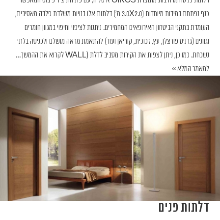
כנף נפתחת במידות מיוחדות (3.0X2.0 מ') דלתות אלו בנויות משלדת פלדה מאסיבית,
העומדת בתקני הביטחון האירופאים המחמירים. ניתנות לציפוי וחיפוי במגוון חומרים
וגוונים (גרניט פורצלן, עץ, זכוכית, קוריאן ועוד) להתאמת מראה מושלם ולכניסה בלתי
נשכחת. כמו כן, ניתן לצפות את הקירות מסביב לדלת (WALL
לקרוא את ההמשך…
למאמר המלא >>
דלתות פנים