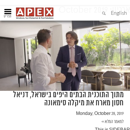
ארכיון:
October 2019
English
תפריט
מתוך התוכנית הבתים היפים בישראל, דניאל
חסון מארח את מיקלה סימאונה
Monday, October 28, 2019
למאמר המלא >>
This is SIDEBAR