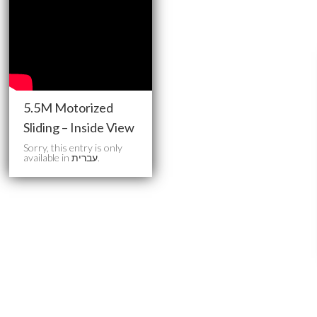
5.5M Motorized
Sliding – Inside View
Sorry, this entry is only
available in
עברית
.