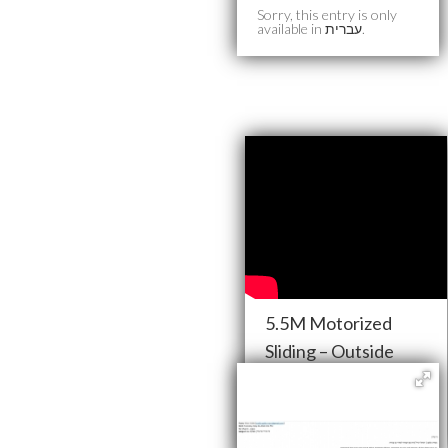
Sorry, this entry is only
available in
עברית
.
5.5M Motorized
Sliding – Outside
View
Sorry, this entry is only
available in
עברית
.