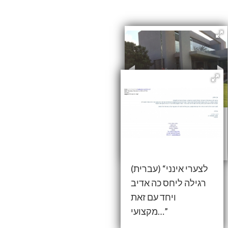
(עברית) החלפת
זכוכית “מיניטורית”
(עברית) “לצערי אינני
רגילה ליחס כה אדיב
ויחד עם זאת
מקצועי…”