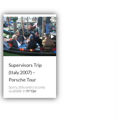
Supervisors Trip
(Italy 2007) –
Porsche Tour
Sorry, this entry is only
available in
עברית
.