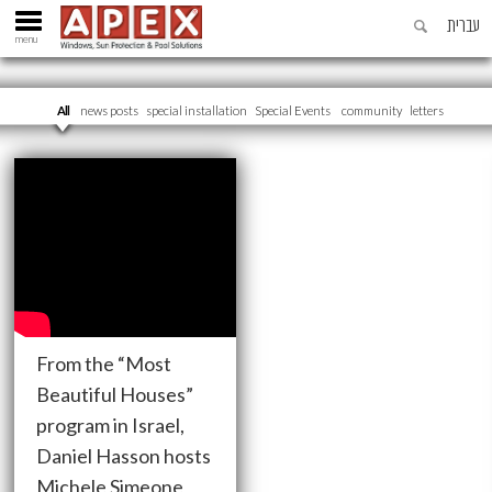
עברית
menu
All
news posts
special installation
Special Events
community
letters
From the “Most
Beautiful Houses”
program in Israel,
Daniel Hasson hosts
Michele Simeone