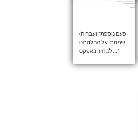
(עברית) “פעם נוספת
שמחתי על החלטתנו
לבחור באפקס …”