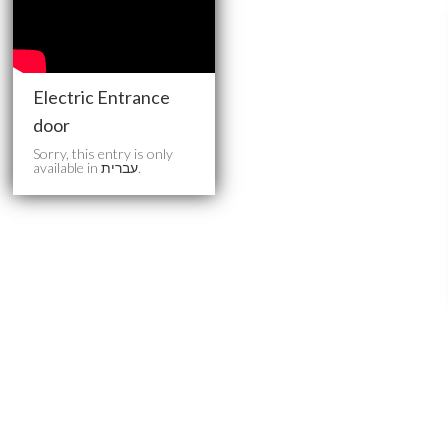
Electric Entrance
door
Sorry, this entry is only
available in
עברית
.